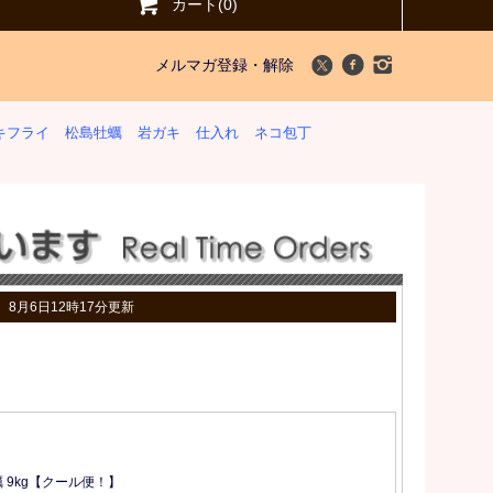
カート(0)
メルマガ登録・解除
キフライ
松島牡蠣
岩ガキ
仕入れ
ネコ包丁