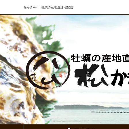
松かきnet ｜牡蠣の産地直送宅配便