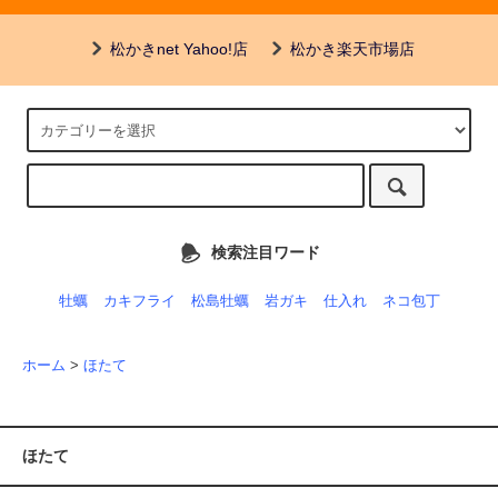
松かきnet Yahoo!店
松かき楽天市場店
検索注目ワード
牡蠣
カキフライ
松島牡蠣
岩ガキ
仕入れ
ネコ包丁
ホーム
>
ほたて
ほたて