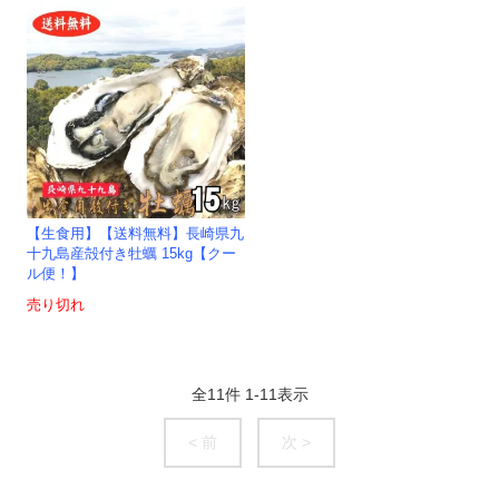
【生食用】【送料無料】長崎県九
十九島産殻付き牡蠣 15kg【クー
ル便！】
売り切れ
全
11
件
1
-
11
表示
< 前
次 >