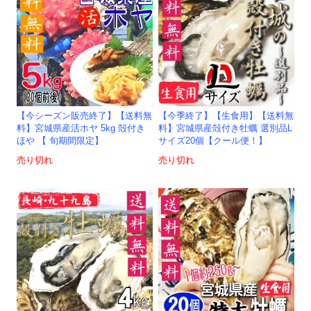
【今シーズン販売終了】【送料無
【今季終了】【生食用】【送料無
料】宮城県産活ホヤ 5kg 殻付き
料】宮城県産殻付き牡蠣 選別品L
ほや 【 旬期間限定】
サイズ20個【クール便！】
売り切れ
売り切れ