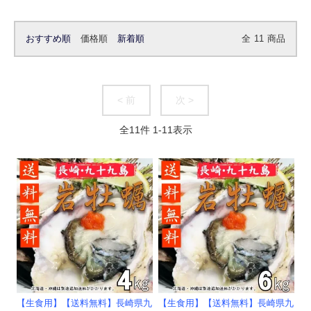
おすすめ順
価格順
新着順
全
11
商品
< 前
次 >
全
11
件
1
-
11
表示
【生食用】【送料無料】長崎県九
【生食用】【送料無料】長崎県九